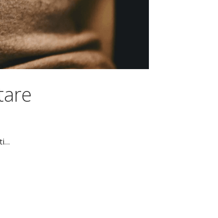
tare
ti…