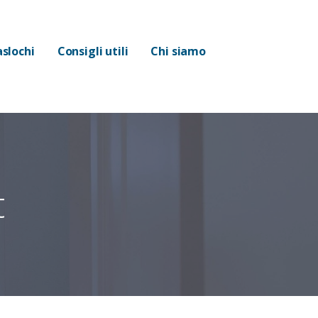
aslochi
Consigli utili
Chi siamo
t