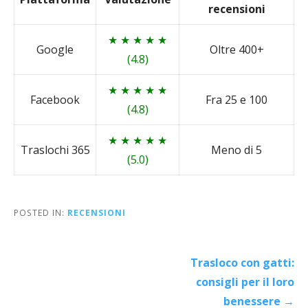
recensioni
★ ★ ★ ★ ★
Google
Oltre 400+
(4.8)
★ ★ ★ ★ ★
Facebook
Fra 25 e 100
(4.8)
★ ★ ★ ★ ★
Traslochi 365
Meno di 5
(5.0)
POSTED IN:
RECENSIONI
Post
Trasloco con gatti:
navigation
consigli per il loro
benessere →