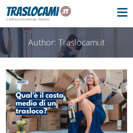
Skip
to
content
IL PORTALE ITALIANO DEL TRASLOCO
Author:
Traslocami.it